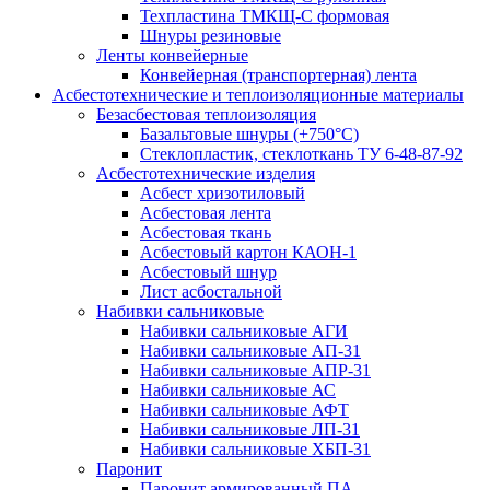
Техпластина ТМКЩ-С формовая
Шнуры резиновые
Ленты конвейерные
Конвейерная (транспортерная) лента
Асбестотехнические и теплоизоляционные материалы
Безасбестовая теплоизоляция
Базальтовые шнуры (+750°С)
Стеклопластик, стеклоткань ТУ 6-48-87-92
Асбестотехнические изделия
Асбест хризотиловый
Асбестовая лента
Асбестовая ткань
Асбестовый картон КАОН-1
Асбестовый шнур
Лист асбостальной
Набивки сальниковые
Набивки сальниковые АГИ
Набивки сальниковые АП-31
Набивки сальниковые АПР-31
Набивки сальниковые АС
Набивки сальниковые АФТ
Набивки сальниковые ЛП-31
Набивки сальниковые ХБП-31
Паронит
Паронит армированный ПА