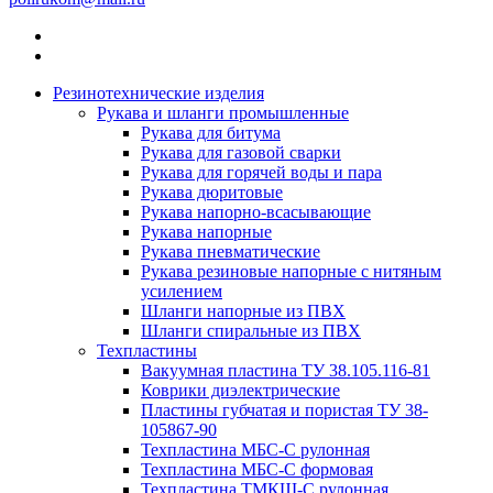
Резинотехнические изделия
Рукава и шланги промышленные
Рукава для битума
Рукава для газовой сварки
Рукава для горячей воды и пара
Рукава дюритовые
Рукава напорно-всасывающие
Рукава напорные
Рукава пневматические
Рукава резиновые напорные с нитяным
усилением
Шланги напорные из ПВХ
Шланги спиральные из ПВХ
Техпластины
Вакуумная пластина ТУ 38.105.116-81
Коврики диэлектрические
Пластины губчатая и пористая ТУ 38-
105867-90
Техпластина МБС-С рулонная
Техпластина МБС-С формовая
Техпластина ТМКЩ-С рулонная