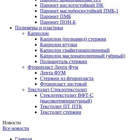
Паронит кислотостойкий ПК
Паронит маслобензостойкий ПМБ-1
Паронит ПМБ
Паронит ПОН-Б
Полимеры и пластики
Капролон
Капролон (полиамид) стержни
Капролон втулки
Капролон графитонаполненный
Капролон маслонаполненный (чёрный)
Полиацеталь стержни
Фторопласт Лента Фум
Лента ФУМ
Стержни из фторопласта
Фторопласт листовой
Текстолит Стеклотекстолит
Стеклотекстолит ВФТ-С
(высокотемпературный)
Текстолит ПТ, ПТК
Текстолит стержни
Новости
Все новости
Главная