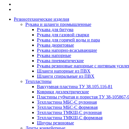
Резинотехнические изделия
Рукава и шланги промышленные
Рукава для битума
Рукава для газовой сварки
Рукава для горячей воды и пара
Рукава дюритовые
Рукава напорно-всасывающие
Рукава напорные
Рукава пневматические
Рукава резиновые напорные с нитяным усиле
Шланги напорные из ПВХ
Шланги спиральные из ПВХ
Техпластины
Вакуумная пластина ТУ 38.105.116-81
Коврики диэлектрические
Пластины губчатая и пористая ТУ 38-105867-
Техпластина МБС-С рулонная
Техпластина МБС-С формовая
Техпластина ТМКЩ-С рулонная
Техпластина ТМКЩ-С формовая
Шнуры резиновые
Ленты конвейерные