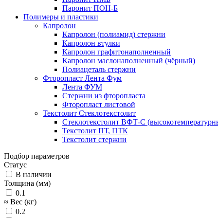
Паронит ПОН-Б
Полимеры и пластики
Капролон
Капролон (полиамид) стержни
Капролон втулки
Капролон графитонаполненный
Капролон маслонаполненный (чёрный)
Полиацеталь стержни
Фторопласт Лента Фум
Лента ФУМ
Стержни из фторопласта
Фторопласт листовой
Текстолит Стеклотекстолит
Стеклотекстолит ВФТ-С (высокотемпературн
Текстолит ПТ, ПТК
Текстолит стержни
Подбор параметров
Статус
В наличии
Толщина (мм)
0.1
≈ Вес (кг)
0.2