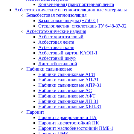
Конвейерная (транспортерная) лента
Асбестотехнические и теплоизоляционные материалы
Безасбестовая теплоизоляция
Базальтовые шнуры (+750°С)
Стеклопластик, стеклоткань ТУ 6-48-87-92
Асбестотехнические изделия
Асбест хризотиловый
Асбестовая лента
Асбестовая ткань
Асбестовый картон КАОН-1
Асбестовый шнур
Лист асбостальной
Набивки сальниковые
Набивки сальниковые АГИ
Набивки сальниковые АП-31
Набивки сальниковые АПР-31
Набивки сальниковые АС
Набивки сальниковые АФТ
Набивки сальниковые ЛП-31
Набивки сальниковые ХБП-31
Паронит
Паронит армированный ПА
Паронит кислотостойкий ПК
Паронит маслобензостойкий ПМБ-1
Паронит ПМБ