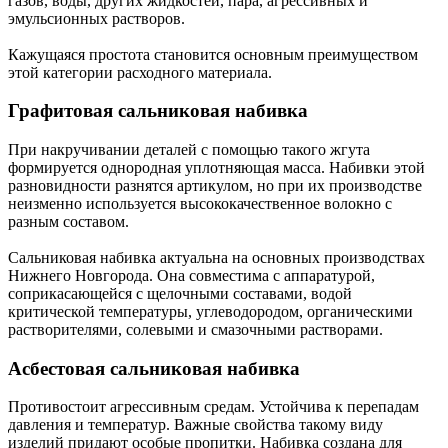
газов, воды, других жидкостей, пара, агрессивных и
эмульсионных растворов.
Кажущаяся простота становится основным преимуществом
этой категории расходного материала.
Графитовая сальниковая набивка
При накручивании деталей с помощью такого жгута
формируется однородная уплотняющая масса. Набивки этой
разновидности разнятся артикулом, но при их производстве
неизменно используется высококачественное волокно с
разным составом.
Сальниковая набивка актуальна на основных производствах
Нижнего Новгорода. Она совместима с аппаратурой,
соприкасающейся с щелочными составами, водой
критической температуры, углеводородом, органическими
растворителями, солевыми и смазочными растворами.
Асбестовая сальниковая набивка
Противостоит агрессивным средам. Устойчива к перепадам
давления и температур. Важные свойства такому виду
изделий придают особые пропитки. Набивка создана для