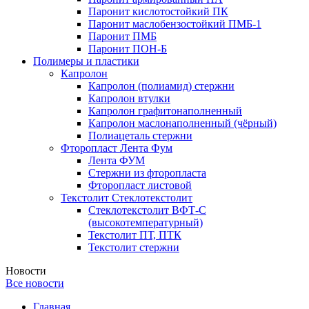
Паронит кислотостойкий ПК
Паронит маслобензостойкий ПМБ-1
Паронит ПМБ
Паронит ПОН-Б
Полимеры и пластики
Капролон
Капролон (полиамид) стержни
Капролон втулки
Капролон графитонаполненный
Капролон маслонаполненный (чёрный)
Полиацеталь стержни
Фторопласт Лента Фум
Лента ФУМ
Стержни из фторопласта
Фторопласт листовой
Текстолит Стеклотекстолит
Стеклотекстолит ВФТ-С
(высокотемпературный)
Текстолит ПТ, ПТК
Текстолит стержни
Новости
Все новости
Главная