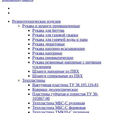
Резинотехнические изделия
Рукава и шланги промышленные
Рукава для битума
Рукава для газовой сварки
Рукава для горячей воды и пара
Рукава дюритовые
Рукава напорно-всасывающие
Рукава напорные
Рукава пневматические
Рукава резиновые напорные с нитяным
усилением
Шланги напорные из ПВХ
Шланги спиральные из ПВХ
Техпластины
Вакуумная пластина ТУ 38.105.116-81
Коврики диэлектрические
Пластины губчатая и пористая ТУ 38-
105867-90
Техпластина МБС-С рулонная
Техпластина МБС-С формовая
Техпластина ТМКЩ-С рулонная