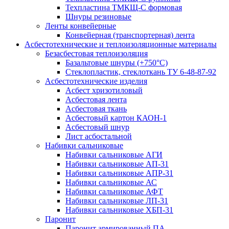
Техпластина ТМКЩ-С формовая
Шнуры резиновые
Ленты конвейерные
Конвейерная (транспортерная) лента
Асбестотехнические и теплоизоляционные материалы
Безасбестовая теплоизоляция
Базальтовые шнуры (+750°С)
Стеклопластик, стеклоткань ТУ 6-48-87-92
Асбестотехнические изделия
Асбест хризотиловый
Асбестовая лента
Асбестовая ткань
Асбестовый картон КАОН-1
Асбестовый шнур
Лист асбостальной
Набивки сальниковые
Набивки сальниковые АГИ
Набивки сальниковые АП-31
Набивки сальниковые АПР-31
Набивки сальниковые АС
Набивки сальниковые АФТ
Набивки сальниковые ЛП-31
Набивки сальниковые ХБП-31
Паронит
Паронит армированный ПА