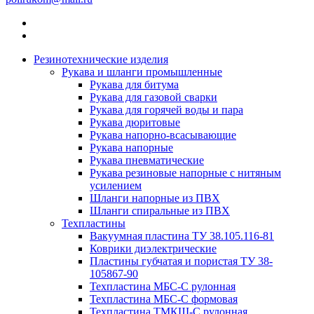
Резинотехнические изделия
Рукава и шланги промышленные
Рукава для битума
Рукава для газовой сварки
Рукава для горячей воды и пара
Рукава дюритовые
Рукава напорно-всасывающие
Рукава напорные
Рукава пневматические
Рукава резиновые напорные с нитяным
усилением
Шланги напорные из ПВХ
Шланги спиральные из ПВХ
Техпластины
Вакуумная пластина ТУ 38.105.116-81
Коврики диэлектрические
Пластины губчатая и пористая ТУ 38-
105867-90
Техпластина МБС-С рулонная
Техпластина МБС-С формовая
Техпластина ТМКЩ-С рулонная