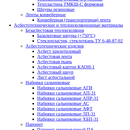
Техпластина ТМКЩ-С формовая
Шнуры резиновые
Ленты конвейерные
Конвейерная (транспортерная) лента
Асбестотехнические и теплоизоляционные материалы
Безасбестовая теплоизоляция
Базальтовые шнуры (+750°С)
Стеклопластик, стеклоткань ТУ 6-48-87-92
Асбестотехнические изделия
Асбест хризотиловый
Асбестовая лента
Асбестовая ткань
Асбестовый картон КАОН-1
Асбестовый шнур
Лист асбостальной
Набивки сальниковые
Набивки сальниковые АГИ
Набивки сальниковые АП-31
Набивки сальниковые АПР-31
Набивки сальниковые АС
Набивки сальниковые АФТ
Набивки сальниковые ЛП-31
Набивки сальниковые ХБП-31
Паронит
Паронит армированный ПА