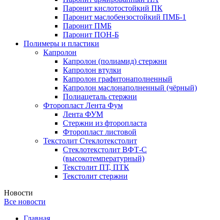
Паронит кислотостойкий ПК
Паронит маслобензостойкий ПМБ-1
Паронит ПМБ
Паронит ПОН-Б
Полимеры и пластики
Капролон
Капролон (полиамид) стержни
Капролон втулки
Капролон графитонаполненный
Капролон маслонаполненный (чёрный)
Полиацеталь стержни
Фторопласт Лента Фум
Лента ФУМ
Стержни из фторопласта
Фторопласт листовой
Текстолит Стеклотекстолит
Стеклотекстолит ВФТ-С
(высокотемпературный)
Текстолит ПТ, ПТК
Текстолит стержни
Новости
Все новости
Главная