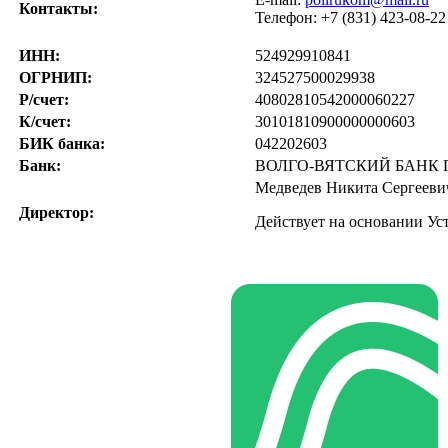
Контакты:
Телефон: +7 (831) 423-08-22 ;
ИНН:
524929910841
ОГРНИП:
324527500029938
Р/счет:
40802810542000060227
К/счет:
30101810900000000603
БИК банка:
042202603
Банк:
ВОЛГО-ВЯТСКИЙ БАНК П
Медведев Никита Сергееви
Директор:
Действует на основании Уст