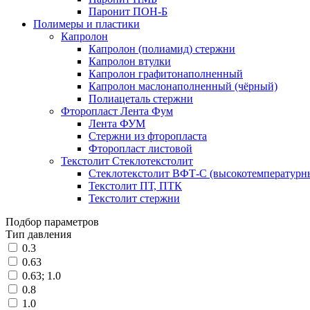
Паронит ПОН-Б
Полимеры и пластики
Капролон
Капролон (полиамид) стержни
Капролон втулки
Капролон графитонаполненный
Капролон маслонаполненный (чёрный)
Полиацеталь стержни
Фторопласт Лента Фум
Лента ФУМ
Стержни из фторопласта
Фторопласт листовой
Текстолит Стеклотекстолит
Стеклотекстолит ВФТ-С (высокотемпературн
Текстолит ПТ, ПТК
Текстолит стержни
Подбор параметров
Тип давления
0.3
0.63
0.63; 1.0
0.8
1.0