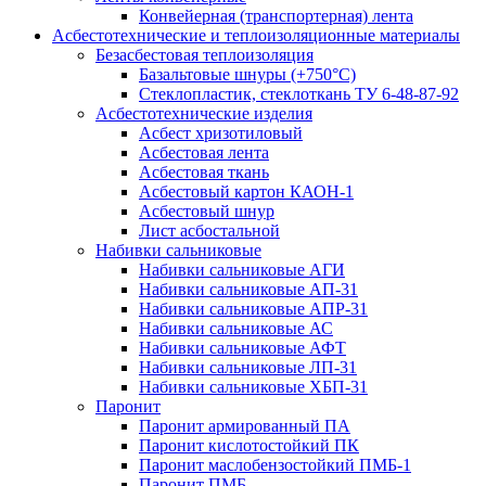
Конвейерная (транспортерная) лента
Асбестотехнические и теплоизоляционные материалы
Безасбестовая теплоизоляция
Базальтовые шнуры (+750°С)
Стеклопластик, стеклоткань ТУ 6-48-87-92
Асбестотехнические изделия
Асбест хризотиловый
Асбестовая лента
Асбестовая ткань
Асбестовый картон КАОН-1
Асбестовый шнур
Лист асбостальной
Набивки сальниковые
Набивки сальниковые АГИ
Набивки сальниковые АП-31
Набивки сальниковые АПР-31
Набивки сальниковые АС
Набивки сальниковые АФТ
Набивки сальниковые ЛП-31
Набивки сальниковые ХБП-31
Паронит
Паронит армированный ПА
Паронит кислотостойкий ПК
Паронит маслобензостойкий ПМБ-1
Паронит ПМБ