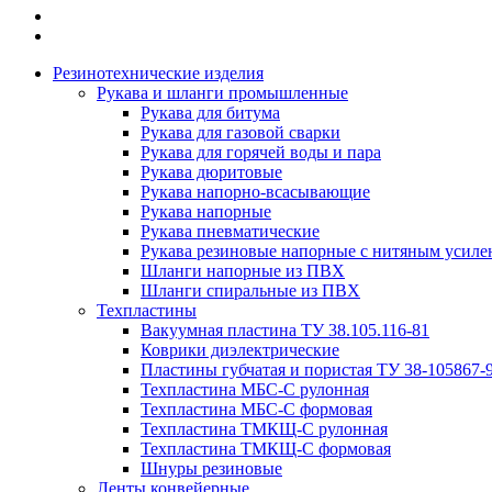
Резинотехнические изделия
Рукава и шланги промышленные
Рукава для битума
Рукава для газовой сварки
Рукава для горячей воды и пара
Рукава дюритовые
Рукава напорно-всасывающие
Рукава напорные
Рукава пневматические
Рукава резиновые напорные с нитяным усиле
Шланги напорные из ПВХ
Шланги спиральные из ПВХ
Техпластины
Вакуумная пластина ТУ 38.105.116-81
Коврики диэлектрические
Пластины губчатая и пористая ТУ 38-105867-
Техпластина МБС-С рулонная
Техпластина МБС-С формовая
Техпластина ТМКЩ-С рулонная
Техпластина ТМКЩ-С формовая
Шнуры резиновые
Ленты конвейерные