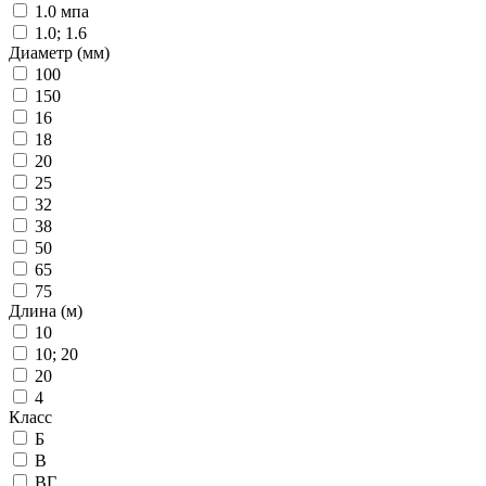
1.0 мпа
1.0; 1.6
Диаметр (мм)
100
150
16
18
20
25
32
38
50
65
75
Длина (м)
10
10; 20
20
4
Класс
Б
В
ВГ