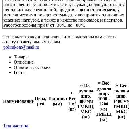
изготовления резиновых изделий, служащих для уплотнения
неподвижных соединений, предотвращения трения между
металлическими поверхностями, для восприятия одиночных
ударных нагрузок, а также в качестве прокладок и настилов.
Работоспособны при t° от -30°С до +80°С.
Отправьте заявку и реквизиты и мы выставим вам счет на
оплату по актуальным ценам.
polirukom@mail.ru
Товары
Описание
Оплата и доставка
Госты
≈ Вес
≈ Вес
≈ Вес
рулона
рулона
рулона
≈
шир.
шир.
шир.
Цена,
Толщина
Вес
1000 -
Наименование
800 мм
1400 м
руб
(мм)
1 м²
1200
ТМКЩ,
ТМКЩ
(кг)
мм
МБС
МБС
ТМКЩ
(кг)
(кг)
(кг)
Техпластина