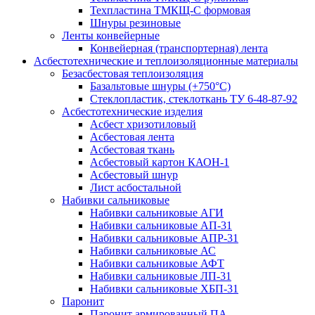
Техпластина ТМКЩ-С формовая
Шнуры резиновые
Ленты конвейерные
Конвейерная (транспортерная) лента
Асбестотехнические и теплоизоляционные материалы
Безасбестовая теплоизоляция
Базальтовые шнуры (+750°С)
Стеклопластик, стеклоткань ТУ 6-48-87-92
Асбестотехнические изделия
Асбест хризотиловый
Асбестовая лента
Асбестовая ткань
Асбестовый картон КАОН-1
Асбестовый шнур
Лист асбостальной
Набивки сальниковые
Набивки сальниковые АГИ
Набивки сальниковые АП-31
Набивки сальниковые АПР-31
Набивки сальниковые АС
Набивки сальниковые АФТ
Набивки сальниковые ЛП-31
Набивки сальниковые ХБП-31
Паронит
Паронит армированный ПА