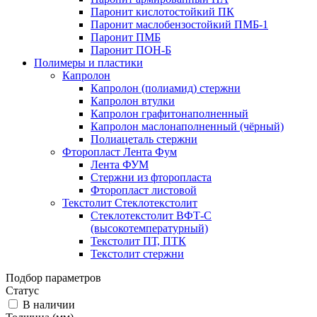
Паронит кислотостойкий ПК
Паронит маслобензостойкий ПМБ-1
Паронит ПМБ
Паронит ПОН-Б
Полимеры и пластики
Капролон
Капролон (полиамид) стержни
Капролон втулки
Капролон графитонаполненный
Капролон маслонаполненный (чёрный)
Полиацеталь стержни
Фторопласт Лента Фум
Лента ФУМ
Стержни из фторопласта
Фторопласт листовой
Текстолит Стеклотекстолит
Стеклотекстолит ВФТ-С
(высокотемпературный)
Текстолит ПТ, ПТК
Текстолит стержни
Подбор параметров
Статус
В наличии