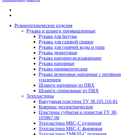
Резинотехнические изделия
Рукава и шланги промышленные
Рукава для битума
Рукава для газовой сварки
Рукава для горячей воды и пара
Рукава дюритовые
Рукава напорно-всасывающие
Рукава напорные
Рукава пневматические
Рукава резиновые напорные с нитяным
усилением
Шланги напорные из ПВХ
Шланги спиральные из ПВХ
Техпластины
Вакуумная пластина ТУ 38.105.116-81
Коврики диэлектрические
Пластины губчатая и пористая ТУ 38-
105867-90
Техпластина МБС-С рулонная
Техпластина МБС-С формовая
Техпластина ТМКЩ-С рулонная