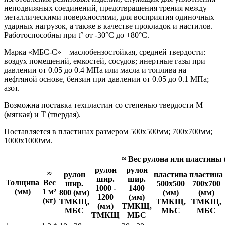
неподвижных соединений, предотвращения трения между
металлическими поверхностями, для восприятия одиночных
ударных нагрузок, а также в качестве прокладок и настилов.
Работоспособны при t° от -30°С до +80°С.
Марка «МБС-С» – маслобензостойкая, средней твердости:
воздух помещений, емкостей, сосудов; инертные газы при
давлении от 0.05 до 0.4 МПа или масла и топлива на
нефтяной основе, бензин при давлении от 0.05 до 0.1 МПа;
азот.
Возможна поставка техпластин со степенью твердости М
(мягкая) и Т (твердая).
Поставляется в пластинах размером 500х500мм; 700х700мм;
1000х1000мм.
≈ Вес рулона или пластины 
рулон
рулон
≈
рулон
пластина
пластина
шир.
шир.
Толщина
Вес
шир.
500x500
700x700
1000 -
1400
(мм)
1 м²
800 (мм)
(мм)
(мм)
1200
(мм)
(кг)
ТМКЩ,
ТМКЩ,
ТМКЩ,
(мм)
ТМКЩ,
МБС
МБС
МБС
ТМКЩ
МБС