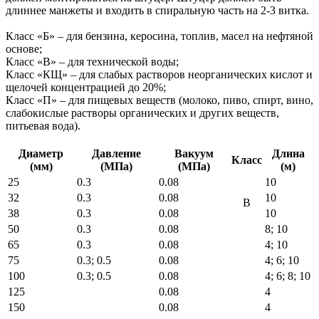
длиннее манжеты и входить в спиральную часть на 2-3 витка.
Класс «Б» – для бензина, керосина, топлив, масел на нефтяной
основе;
Класс «В» – для технической воды;
Класс «КЩ» – для слабых растворов неорганических кислот и
щелочей концентрацией до 20%;
Класс «П» – для пищевых веществ (молоко, пиво, спирт, вино,
слабокислые растворы органических и других веществ,
питьевая вода).
Диаметр
Давление
Вакуум
Длина
Класс
(мм)
(МПа)
(МПа)
(м)
25
0.3
0.08
10
32
0.3
0.08
10
В
38
0.3
0.08
10
50
0.3
0.08
8; 10
65
0.3
0.08
4; 10
75
0.3; 0.5
0.08
4; 6; 10
100
0.3; 0.5
0.08
4; 6; 8; 10
125
0.08
4
150
0.08
4