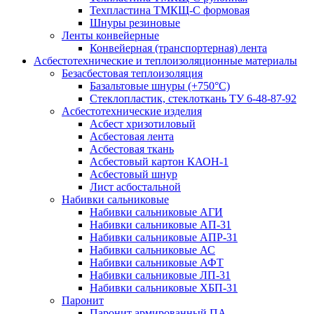
Техпластина ТМКЩ-С формовая
Шнуры резиновые
Ленты конвейерные
Конвейерная (транспортерная) лента
Асбестотехнические и теплоизоляционные материалы
Безасбестовая теплоизоляция
Базальтовые шнуры (+750°С)
Стеклопластик, стеклоткань ТУ 6-48-87-92
Асбестотехнические изделия
Асбест хризотиловый
Асбестовая лента
Асбестовая ткань
Асбестовый картон КАОН-1
Асбестовый шнур
Лист асбостальной
Набивки сальниковые
Набивки сальниковые АГИ
Набивки сальниковые АП-31
Набивки сальниковые АПР-31
Набивки сальниковые АС
Набивки сальниковые АФТ
Набивки сальниковые ЛП-31
Набивки сальниковые ХБП-31
Паронит
Паронит армированный ПА