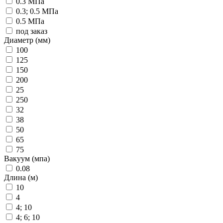
0.3 МПа
0.3; 0.5 МПа
0.5 МПа
под заказ
Диаметр (мм)
100
125
150
200
25
250
32
38
50
65
75
Вакуум (мпа)
0.08
Длина (м)
10
4
4; 10
4; 6; 10