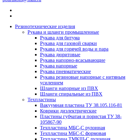
Резинотехнические изделия
Рукава и шланги промышленные
Рукава для битума
Рукава для газовой сварки
Рукава для горячей воды и пара
Рукава дюритовые
Рукава напорно-всасывающие
Рукава напорные
Рукава пневматические
Рукава резиновые напорные с нитяным
усилением
Шланги напорные из ПВХ
Шланги спиральные из ПВХ
Техпластины
Вакуумная пластина ТУ 38.105.116-81
Коврики диэлектрические
Пластины губчатая и пористая ТУ 38-
105867-90
Техпластина МБС-С рулонная
Техпластина МБС-С формовая
Техпластина ТМКЩ-С рулонная