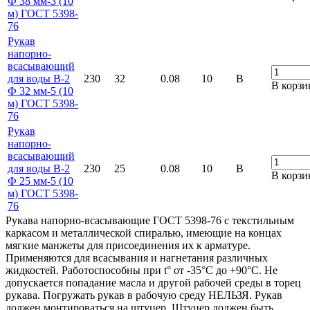
Ф 38 мм-3 (10
м) ГОСТ 5398-
76
Рукав
напорно-
всасывающий
для воды В-2
230
32
0.08
10
В
В корзи
Ф 32 мм-5 (10
м) ГОСТ 5398-
76
Рукав
напорно-
всасывающий
для воды В-2
230
25
0.08
10
В
В корзи
Ф 25 мм-5 (10
м) ГОСТ 5398-
76
Рукава напорно-всасывающие ГОСТ 5398-76 с текстильным
каркасом и металлической спиралью, имеющие на концах
мягкие манжеты для присоединения их к арматуре.
Применяются для всасывания и нагнетания различных
жидкостей. Работоспособны при t° от -35°С до +90°С. Не
допускается попадание масла и другой рабочей среды в торец
рукава. Погружать рукав в рабочую среду НЕЛЬЗЯ. Рукав
должен монтироваться на штуцер. Штуцер должен быть