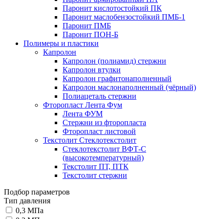
Паронит кислотостойкий ПК
Паронит маслобензостойкий ПМБ-1
Паронит ПМБ
Паронит ПОН-Б
Полимеры и пластики
Капролон
Капролон (полиамид) стержни
Капролон втулки
Капролон графитонаполненный
Капролон маслонаполненный (чёрный)
Полиацеталь стержни
Фторопласт Лента Фум
Лента ФУМ
Стержни из фторопласта
Фторопласт листовой
Текстолит Стеклотекстолит
Стеклотекстолит ВФТ-С
(высокотемпературный)
Текстолит ПТ, ПТК
Текстолит стержни
Подбор параметров
Тип давления
0,3 МПа