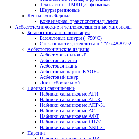
Техпластина ТМКЩ-С формовая
Шнуры резиновые
Ленты конвейерные
Конвейерная (транспортерная) лента
Асбестотехнические и теплоизоляционные материалы
Безасбестовая теплоизоляция
Базальтовые шнуры (+750°С)
Стеклопластик, стеклоткань ТУ 6-48-87-92
Асбестотехнические изделия
Асбест хризотиловый
Асбестовая лента
Асбестовая ткань
Асбестовый картон КАОН-1
Асбестовый шнур
Лист асбостальной
Набивки сальниковые
Набивки сальниковые АГИ
Набивки сальниковые АП-31
Набивки сальниковые АПР-31
Набивки сальниковые АС
Набивки сальниковые АФТ
Набивки сальниковые ЛП-31
Набивки сальниковые ХБП-31
Паронит
Паронит армированный ПА