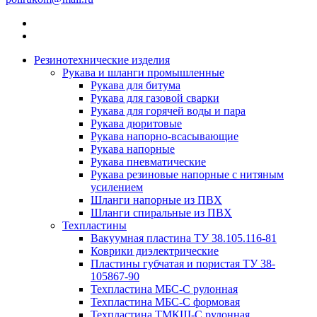
Резинотехнические изделия
Рукава и шланги промышленные
Рукава для битума
Рукава для газовой сварки
Рукава для горячей воды и пара
Рукава дюритовые
Рукава напорно-всасывающие
Рукава напорные
Рукава пневматические
Рукава резиновые напорные с нитяным
усилением
Шланги напорные из ПВХ
Шланги спиральные из ПВХ
Техпластины
Вакуумная пластина ТУ 38.105.116-81
Коврики диэлектрические
Пластины губчатая и пористая ТУ 38-
105867-90
Техпластина МБС-С рулонная
Техпластина МБС-С формовая
Техпластина ТМКЩ-С рулонная