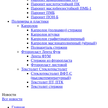
Паронит кислотостойкий ПК
Паронит маслобензостойкий ПМБ-1
Паронит ПМБ
Паронит ПОН-Б
Полимеры и пластики
Капролон
Капролон (полиамид) стержни
Капролон втулки
Капролон графитонаполненный
Капролон маслонаполненный (чёрный)
Полиацеталь стержни
Фторопласт Лента Фум
Лента ФУМ
Стержни из фторопласта
Фторопласт листовой
Текстолит Стеклотекстолит
Стеклотекстолит ВФТ-С
(высокотемпературный)
Текстолит ПТ, ПТК
Текстолит стержни
Новости
Все новости
Главная