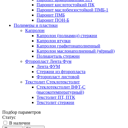
Паронит кислотостойкий ПК
Паронит маслобензостойкий ПМБ-1
Паронит ПМБ
Паронит ПОН-Б
Полимеры и пластики
Капролон
Капролон (полиамид) стержни
Капролон втулки
Капролон графитонаполненный
Капролон маслонаполненный (чёрный)
Полиацеталь стержни
Фторопласт Лента Фум
Лента ФУМ
Стержни из фторопласта
Фторопласт листовой
Текстолит Стеклотекстолит
Стеклотекстолит ВФТ-С
(высокотемпературный)
Текстолит ПТ, ПТК
Текстолит стержни
Подбор параметров
Статус
В наличии