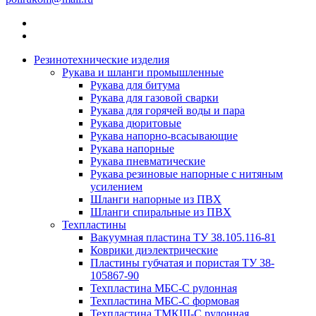
Резинотехнические изделия
Рукава и шланги промышленные
Рукава для битума
Рукава для газовой сварки
Рукава для горячей воды и пара
Рукава дюритовые
Рукава напорно-всасывающие
Рукава напорные
Рукава пневматические
Рукава резиновые напорные с нитяным
усилением
Шланги напорные из ПВХ
Шланги спиральные из ПВХ
Техпластины
Вакуумная пластина ТУ 38.105.116-81
Коврики диэлектрические
Пластины губчатая и пористая ТУ 38-
105867-90
Техпластина МБС-С рулонная
Техпластина МБС-С формовая
Техпластина ТМКЩ-С рулонная