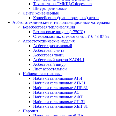
Техпластина ТМКЩ-С формовая
Шнуры резиновые
Ленты конвейерные
Конвейерная (транспортерная) лента
Асбестотехнические и теплоизоляционные материалы
Безасбестовая теплоизоляция
Базальтовые шнуры (+750°С)
Стеклопластик, стеклоткань ТУ 6-48-87-92
Асбестотехнические изделия
Асбест хризотиловый
Асбестовая лента
Асбестовая ткань
Асбестовый картон КАОН-1
Асбестовый шнур
Лист асбостальной
Набивки сальниковые
Набивки сальниковые АГИ
Набивки сальниковые АП-31
Набивки сальниковые АПР-31
Набивки сальниковые АС
Набивки сальниковые АФТ
Набивки сальниковые ЛП-31
Набивки сальниковые ХБП-31
Паронит
Паронит армированный ПА