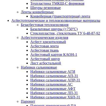
Техпластина ТМКЩ-С формовая
Шнуры резиновые
Ленты конвейерные
Конвейерная (транспортерная) лента
Асбестотехнические и теплоизоляционные материалы
Безасбестовая теплоизоляция
Базальтовые шнуры (+750°С)
Стеклопластик, стеклоткань ТУ 6-48-87-92
Асбестотехнические изделия
Асбест хризотиловый
Асбестовая лента
Асбестовая ткань
Асбестовый картон КАОН-1
Асбестовый шнур
Лист асбостальной
Набивки сальниковые
Набивки сальниковые АГИ
Набивки сальниковые АП-31
Набивки сальниковые АПР-31
Набивки сальниковые АС
Набивки сальниковые АФТ
Набивки сальниковые ЛП-31
Набивки сальниковые ХБП-31
Паронит
Паронит армированный ПА