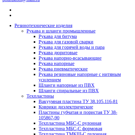
Резинотехнические изделия
Рукава и шланги промышленные
Рукава для битума
Рукава для газовой сварки
Рукава для горячей воды и пара
Рукава дюритовые
Рукава напорно-всасывающие
Рукава напорные
Рукава пневматические
Рукава резиновые напорные с нитяным
усилением
Шланги напорные из ПВХ
Шланги спиральные из ПВХ
Техпластины
Вакуумная пластина ТУ 38.105.116-81
Коврики диэлектрические
Пластины губчатая и пористая ТУ 38-
105867-90
Техпластина МБС-С рулонная
Техпластина МБС-С формовая
Техпластина ТМКЩ-С рулонная