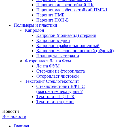
Паронит кислотостойкий ПК
Паронит маслобензостойкий ПМБ-1
Паронит ПМБ
Паронит ПОН-Б
Полимеры и пластики
Капролон
Капролон (полиамид) стержни
Капролон втулки
Капролон графитонаполненный
Капролон маслонаполненный (чёрный)
Полиацеталь стержни
Фторопласт Лента Фум
Лента ФУМ
Стержни из фторопласта
Фторопласт листовой
Текстолит Стеклотекстолит
Стеклотекстолит ВФТ-С
(высокотемпературный)
Текстолит ПТ, ПТК
Текстолит стержни
Новости
Все новости
Главная