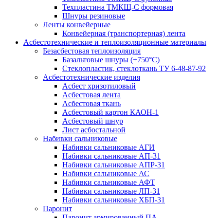
Техпластина ТМКЩ-С формовая
Шнуры резиновые
Ленты конвейерные
Конвейерная (транспортерная) лента
Асбестотехнические и теплоизоляционные материалы
Безасбестовая теплоизоляция
Базальтовые шнуры (+750°С)
Стеклопластик, стеклоткань ТУ 6-48-87-92
Асбестотехнические изделия
Асбест хризотиловый
Асбестовая лента
Асбестовая ткань
Асбестовый картон КАОН-1
Асбестовый шнур
Лист асбостальной
Набивки сальниковые
Набивки сальниковые АГИ
Набивки сальниковые АП-31
Набивки сальниковые АПР-31
Набивки сальниковые АС
Набивки сальниковые АФТ
Набивки сальниковые ЛП-31
Набивки сальниковые ХБП-31
Паронит
Паронит армированный ПА