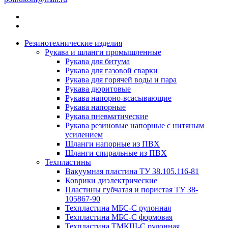
Резинотехнические изделия
Рукава и шланги промышленные
Рукава для битума
Рукава для газовой сварки
Рукава для горячей воды и пара
Рукава дюритовые
Рукава напорно-всасывающие
Рукава напорные
Рукава пневматические
Рукава резиновые напорные с нитяным
усилением
Шланги напорные из ПВХ
Шланги спиральные из ПВХ
Техпластины
Вакуумная пластина ТУ 38.105.116-81
Коврики диэлектрические
Пластины губчатая и пористая ТУ 38-
105867-90
Техпластина МБС-С рулонная
Техпластина МБС-С формовая
Техпластина ТМКЩ-С рулонная