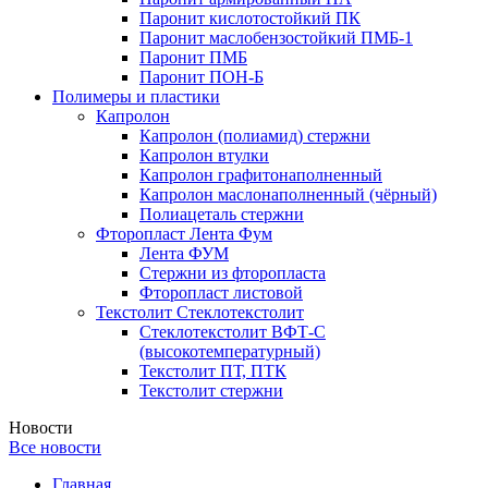
Паронит кислотостойкий ПК
Паронит маслобензостойкий ПМБ-1
Паронит ПМБ
Паронит ПОН-Б
Полимеры и пластики
Капролон
Капролон (полиамид) стержни
Капролон втулки
Капролон графитонаполненный
Капролон маслонаполненный (чёрный)
Полиацеталь стержни
Фторопласт Лента Фум
Лента ФУМ
Стержни из фторопласта
Фторопласт листовой
Текстолит Стеклотекстолит
Стеклотекстолит ВФТ-С
(высокотемпературный)
Текстолит ПТ, ПТК
Текстолит стержни
Новости
Все новости
Главная