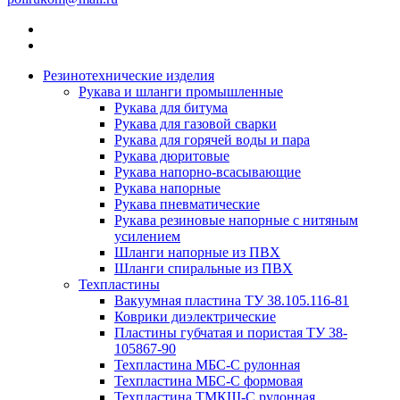
Резинотехнические изделия
Рукава и шланги промышленные
Рукава для битума
Рукава для газовой сварки
Рукава для горячей воды и пара
Рукава дюритовые
Рукава напорно-всасывающие
Рукава напорные
Рукава пневматические
Рукава резиновые напорные с нитяным
усилением
Шланги напорные из ПВХ
Шланги спиральные из ПВХ
Техпластины
Вакуумная пластина ТУ 38.105.116-81
Коврики диэлектрические
Пластины губчатая и пористая ТУ 38-
105867-90
Техпластина МБС-С рулонная
Техпластина МБС-С формовая
Техпластина ТМКЩ-С рулонная