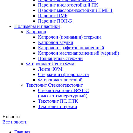
Паронит кислотостойкий ПК
Паронит маслобензостойкий ПМБ-1
Паронит ПМБ
Паронит ПОН-Б
Полимеры и пластики
Капролон
Капролон (полиамид) стержни
Капролон втулки
Капролон графитонаполненный
Капролон маслонаполненный (чёрный)
Полиацеталь стержни
Фторопласт Лента Фум
Лента ФУМ
Стержни из фторопласта
Фторопласт листовой
Текстолит Стеклотекстолит
Стеклотекстолит ВФТ-С
(высокотемпературный)
Текстолит ПТ, ПТК
Текстолит стержни
Новости
Все новости
Главная