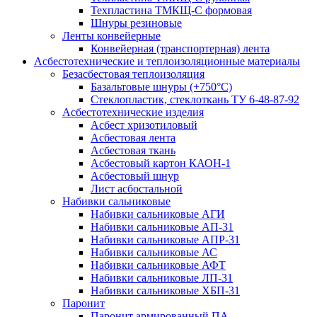
Техпластина ТМКЩ-С формовая
Шнуры резиновые
Ленты конвейерные
Конвейерная (транспортерная) лента
Асбестотехнические и теплоизоляционные материалы
Безасбестовая теплоизоляция
Базальтовые шнуры (+750°С)
Стеклопластик, стеклоткань ТУ 6-48-87-92
Асбестотехнические изделия
Асбест хризотиловый
Асбестовая лента
Асбестовая ткань
Асбестовый картон КАОН-1
Асбестовый шнур
Лист асбостальной
Набивки сальниковые
Набивки сальниковые АГИ
Набивки сальниковые АП-31
Набивки сальниковые АПР-31
Набивки сальниковые АС
Набивки сальниковые АФТ
Набивки сальниковые ЛП-31
Набивки сальниковые ХБП-31
Паронит
Паронит армированный ПА