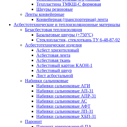
Техпластина ТМКЩ-С формовая
Шнуры резиновые
Ленты конвейерные
Конвейерная (транспортерная) лента
Асбестотехнические и теплоизоляционные материалы
Безасбестовая теплоизоляция
Базальтовые шнуры (+750°С)
Стеклопластик, стеклоткань ТУ 6-48-87-92
Асбестотехнические изделия
Асбест хризотиловый
Асбестовая лента
Асбестовая ткань
Асбестовый картон КАОН-1
Асбестовый шнур
Лист асбостальной
Набивки сальниковые
Набивки сальниковые АГИ
Набивки сальниковые АП-31
Набивки сальниковые АПР-31
Набивки сальниковые АС
Набивки сальниковые АФТ
Набивки сальниковые ЛП-31
Набивки сальниковые ХБП-31
Паронит
Паронит армированный ПА