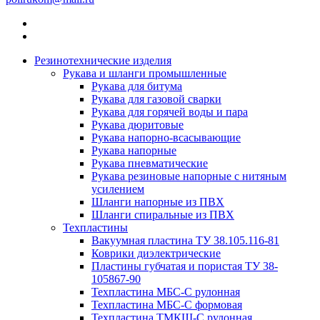
Резинотехнические изделия
Рукава и шланги промышленные
Рукава для битума
Рукава для газовой сварки
Рукава для горячей воды и пара
Рукава дюритовые
Рукава напорно-всасывающие
Рукава напорные
Рукава пневматические
Рукава резиновые напорные с нитяным
усилением
Шланги напорные из ПВХ
Шланги спиральные из ПВХ
Техпластины
Вакуумная пластина ТУ 38.105.116-81
Коврики диэлектрические
Пластины губчатая и пористая ТУ 38-
105867-90
Техпластина МБС-С рулонная
Техпластина МБС-С формовая
Техпластина ТМКЩ-С рулонная