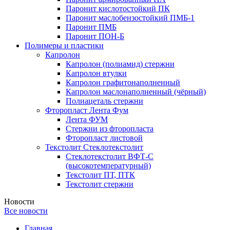
Паронит кислотостойкий ПК
Паронит маслобензостойкий ПМБ-1
Паронит ПМБ
Паронит ПОН-Б
Полимеры и пластики
Капролон
Капролон (полиамид) стержни
Капролон втулки
Капролон графитонаполненный
Капролон маслонаполненный (чёрный)
Полиацеталь стержни
Фторопласт Лента Фум
Лента ФУМ
Стержни из фторопласта
Фторопласт листовой
Текстолит Стеклотекстолит
Стеклотекстолит ВФТ-С
(высокотемпературный)
Текстолит ПТ, ПТК
Текстолит стержни
Новости
Все новости
Главная