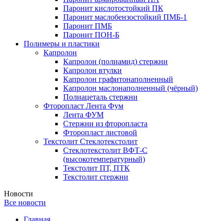
Паронит кислотостойкий ПК
Паронит маслобензостойкий ПМБ-1
Паронит ПМБ
Паронит ПОН-Б
Полимеры и пластики
Капролон
Капролон (полиамид) стержни
Капролон втулки
Капролон графитонаполненный
Капролон маслонаполненный (чёрный)
Полиацеталь стержни
Фторопласт Лента Фум
Лента ФУМ
Стержни из фторопласта
Фторопласт листовой
Текстолит Стеклотекстолит
Стеклотекстолит ВФТ-С
(высокотемпературный)
Текстолит ПТ, ПТК
Текстолит стержни
Новости
Все новости
Главная