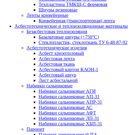
Техпластина ТМКЩ-С формовая
Шнуры резиновые
Ленты конвейерные
Конвейерная (транспортерная) лента
Асбестотехнические и теплоизоляционные материалы
Безасбестовая теплоизоляция
Базальтовые шнуры (+750°С)
Стеклопластик, стеклоткань ТУ 6-48-87-92
Асбестотехнические изделия
Асбест хризотиловый
Асбестовая лента
Асбестовая ткань
Асбестовый картон КАОН-1
Асбестовый шнур
Лист асбостальной
Набивки сальниковые
Набивки сальниковые АГИ
Набивки сальниковые АП-31
Набивки сальниковые АПР-31
Набивки сальниковые АС
Набивки сальниковые АФТ
Набивки сальниковые ЛП-31
Набивки сальниковые ХБП-31
Паронит
Паронит армированный ПА