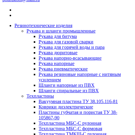
Резинотехнические изделия
Рукава и шланги промышленные
Рукава для битума
Рукава для газовой сварки
Рукава для горячей воды и пара
Рукава дюритовые
Рукава напорно-всасывающие
Рукава напорные
Рукава пневматические
Рукава резиновые напорные с нитяным
усилением
Шланги напорные из ПВХ
Шланги спиральные из ПВХ
Техпластины
Вакуумная пластина ТУ 38.105.116-81
Коврики диэлектрические
Пластины губчатая и пористая ТУ 38-
105867-90
Техпластина МБС-С рулонная
Техпластина МБС-С формовая
Техпластина ТМКЩ-С рулонная