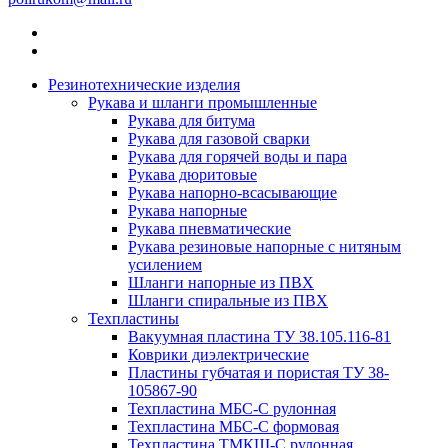
Резинотехнические изделия
Рукава и шланги промышленные
Рукава для битума
Рукава для газовой сварки
Рукава для горячей воды и пара
Рукава дюритовые
Рукава напорно-всасывающие
Рукава напорные
Рукава пневматические
Рукава резиновые напорные с нитяным
усилением
Шланги напорные из ПВХ
Шланги спиральные из ПВХ
Техпластины
Вакуумная пластина ТУ 38.105.116-81
Коврики диэлектрические
Пластины губчатая и пористая ТУ 38-
105867-90
Техпластина МБС-С рулонная
Техпластина МБС-С формовая
Техпластина ТМКЩ-С рулонная