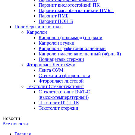
Паронит кислотостойкий ПК
Паронит маслобензостойкий ПМБ-1
Паронит ПМБ
Паронит ПОН-Б
Полимеры и пластики
Капролон
Капролон (полиамид) стержни
Капролон втулки
Капролон графитонаполненный
Капролон маслонаполненный (чёрный)
Полиацеталь стержни
Фторопласт Лента Фум
Лента ФУМ
Стержни из фторопласта
Фторопласт листовой
Текстолит Стеклотекстолит
Стеклотекстолит ВФТ-С
(высокотемпературный)
Текстолит ПТ, ПТК
Текстолит стержни
Новости
Все новости
Главная