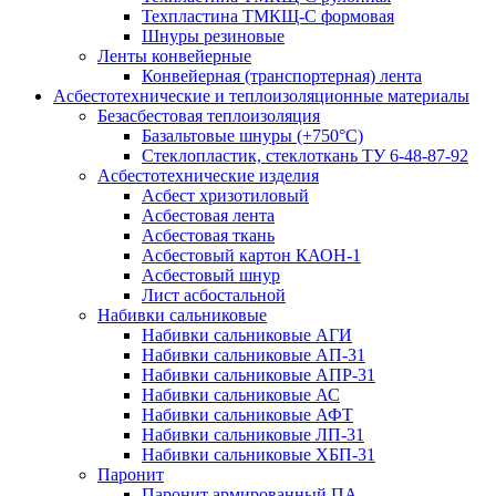
Техпластина ТМКЩ-С формовая
Шнуры резиновые
Ленты конвейерные
Конвейерная (транспортерная) лента
Асбестотехнические и теплоизоляционные материалы
Безасбестовая теплоизоляция
Базальтовые шнуры (+750°С)
Стеклопластик, стеклоткань ТУ 6-48-87-92
Асбестотехнические изделия
Асбест хризотиловый
Асбестовая лента
Асбестовая ткань
Асбестовый картон КАОН-1
Асбестовый шнур
Лист асбостальной
Набивки сальниковые
Набивки сальниковые АГИ
Набивки сальниковые АП-31
Набивки сальниковые АПР-31
Набивки сальниковые АС
Набивки сальниковые АФТ
Набивки сальниковые ЛП-31
Набивки сальниковые ХБП-31
Паронит
Паронит армированный ПА