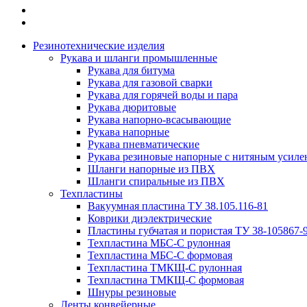
Резинотехнические изделия
Рукава и шланги промышленные
Рукава для битума
Рукава для газовой сварки
Рукава для горячей воды и пара
Рукава дюритовые
Рукава напорно-всасывающие
Рукава напорные
Рукава пневматические
Рукава резиновые напорные с нитяным усиле
Шланги напорные из ПВХ
Шланги спиральные из ПВХ
Техпластины
Вакуумная пластина ТУ 38.105.116-81
Коврики диэлектрические
Пластины губчатая и пористая ТУ 38-105867-
Техпластина МБС-С рулонная
Техпластина МБС-С формовая
Техпластина ТМКЩ-С рулонная
Техпластина ТМКЩ-С формовая
Шнуры резиновые
Ленты конвейерные