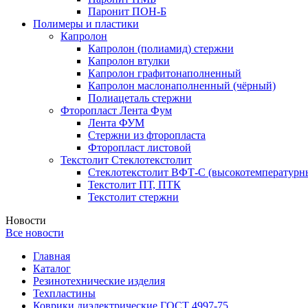
Паронит ПОН-Б
Полимеры и пластики
Капролон
Капролон (полиамид) стержни
Капролон втулки
Капролон графитонаполненный
Капролон маслонаполненный (чёрный)
Полиацеталь стержни
Фторопласт Лента Фум
Лента ФУМ
Стержни из фторопласта
Фторопласт листовой
Текстолит Стеклотекстолит
Стеклотекстолит ВФТ-С (высокотемпературн
Текстолит ПТ, ПТК
Текстолит стержни
Новости
Все новости
Главная
Каталог
Резинотехнические изделия
Техпластины
Коврики диэлектрические ГОСТ 4997-75