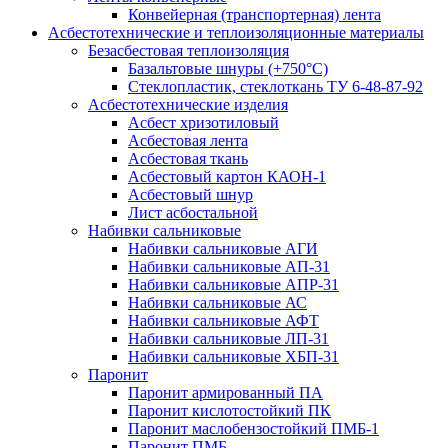
Конвейерная (транспортерная) лента
Асбестотехнические и теплоизоляционные материалы
Безасбестовая теплоизоляция
Базальтовые шнуры (+750°С)
Стеклопластик, стеклоткань ТУ 6-48-87-92
Асбестотехнические изделия
Асбест хризотиловый
Асбестовая лента
Асбестовая ткань
Асбестовый картон КАОН-1
Асбестовый шнур
Лист асбостальной
Набивки сальниковые
Набивки сальниковые АГИ
Набивки сальниковые АП-31
Набивки сальниковые АПР-31
Набивки сальниковые АС
Набивки сальниковые АФТ
Набивки сальниковые ЛП-31
Набивки сальниковые ХБП-31
Паронит
Паронит армированный ПА
Паронит кислотостойкий ПК
Паронит маслобензостойкий ПМБ-1
Паронит ПМБ