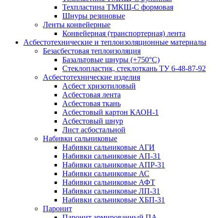
Техпластина ТМКЩ-С формовая
Шнуры резиновые
Ленты конвейерные
Конвейерная (транспортерная) лента
Асбестотехнические и теплоизоляционные материалы
Безасбестовая теплоизоляция
Базальтовые шнуры (+750°С)
Стеклопластик, стеклоткань ТУ 6-48-87-92
Асбестотехнические изделия
Асбест хризотиловый
Асбестовая лента
Асбестовая ткань
Асбестовый картон КАОН-1
Асбестовый шнур
Лист асбостальной
Набивки сальниковые
Набивки сальниковые АГИ
Набивки сальниковые АП-31
Набивки сальниковые АПР-31
Набивки сальниковые АС
Набивки сальниковые АФТ
Набивки сальниковые ЛП-31
Набивки сальниковые ХБП-31
Паронит
Паронит армированный ПА