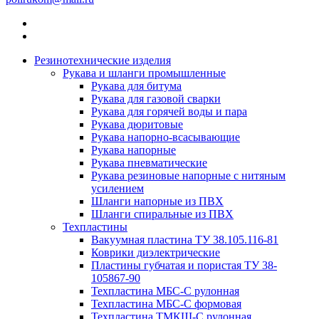
Резинотехнические изделия
Рукава и шланги промышленные
Рукава для битума
Рукава для газовой сварки
Рукава для горячей воды и пара
Рукава дюритовые
Рукава напорно-всасывающие
Рукава напорные
Рукава пневматические
Рукава резиновые напорные с нитяным
усилением
Шланги напорные из ПВХ
Шланги спиральные из ПВХ
Техпластины
Вакуумная пластина ТУ 38.105.116-81
Коврики диэлектрические
Пластины губчатая и пористая ТУ 38-
105867-90
Техпластина МБС-С рулонная
Техпластина МБС-С формовая
Техпластина ТМКЩ-С рулонная