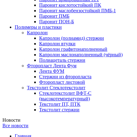
Паронит кислотостойкий ПК
Паронит маслобензостойкий ПМБ-1
Паронит ПМБ
Паронит ПОН-Б
Полимеры и пластики
Капролон
Капролон (полиамид) стержни
Капролон втулки
Капролон графитонаполненный
Капролон маслонаполненный (чёрный)
Полиацеталь стержни
Фторопласт Лента Фум
Лента ФУМ
Стержни из фторопласта
Фторопласт листовой
Текстолит Стеклотекстолит
Стеклотекстолит ВФТ-С
(высокотемпературный)
Текстолит ПТ, ПТК
Текстолит стержни
Новости
Все новости
Главная