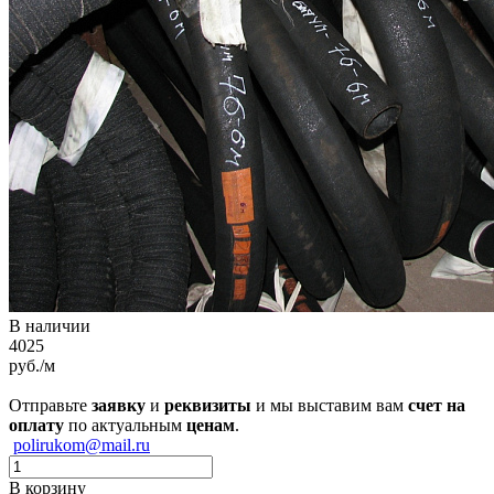
В наличии
4025
руб./м
Отправьте
заявку
и
реквизиты
и мы выставим вам
счет на
оплату
по актуальным
ценам
.
polirukom@mail.ru
В корзину