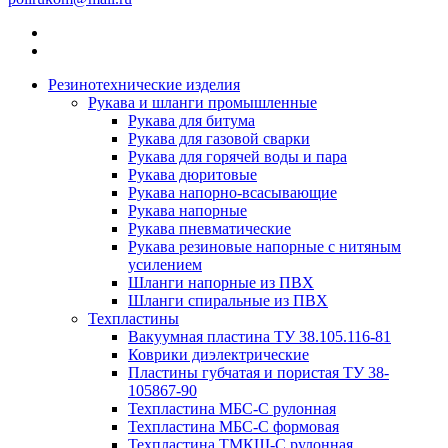
Резинотехнические изделия
Рукава и шланги промышленные
Рукава для битума
Рукава для газовой сварки
Рукава для горячей воды и пара
Рукава дюритовые
Рукава напорно-всасывающие
Рукава напорные
Рукава пневматические
Рукава резиновые напорные с нитяным
усилением
Шланги напорные из ПВХ
Шланги спиральные из ПВХ
Техпластины
Вакуумная пластина ТУ 38.105.116-81
Коврики диэлектрические
Пластины губчатая и пористая ТУ 38-
105867-90
Техпластина МБС-С рулонная
Техпластина МБС-С формовая
Техпластина ТМКЩ-С рулонная