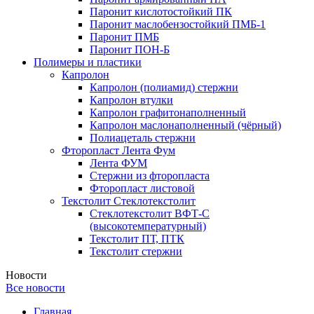
Паронит кислотостойкий ПК
Паронит маслобензостойкий ПМБ-1
Паронит ПМБ
Паронит ПОН-Б
Полимеры и пластики
Капролон
Капролон (полиамид) стержни
Капролон втулки
Капролон графитонаполненный
Капролон маслонаполненный (чёрный)
Полиацеталь стержни
Фторопласт Лента Фум
Лента ФУМ
Стержни из фторопласта
Фторопласт листовой
Текстолит Стеклотекстолит
Стеклотекстолит ВФТ-С
(высокотемпературный)
Текстолит ПТ, ПТК
Текстолит стержни
Новости
Все новости
Главная