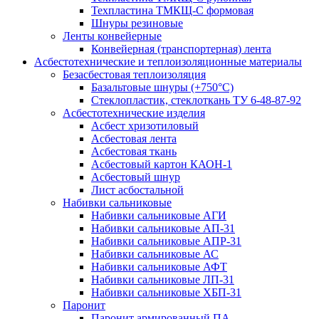
Техпластина ТМКЩ-С формовая
Шнуры резиновые
Ленты конвейерные
Конвейерная (транспортерная) лента
Асбестотехнические и теплоизоляционные материалы
Безасбестовая теплоизоляция
Базальтовые шнуры (+750°С)
Стеклопластик, стеклоткань ТУ 6-48-87-92
Асбестотехнические изделия
Асбест хризотиловый
Асбестовая лента
Асбестовая ткань
Асбестовый картон КАОН-1
Асбестовый шнур
Лист асбостальной
Набивки сальниковые
Набивки сальниковые АГИ
Набивки сальниковые АП-31
Набивки сальниковые АПР-31
Набивки сальниковые АС
Набивки сальниковые АФТ
Набивки сальниковые ЛП-31
Набивки сальниковые ХБП-31
Паронит
Паронит армированный ПА