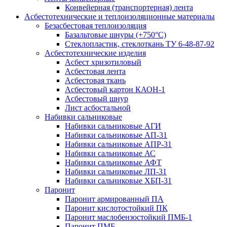
Конвейерная (транспортерная) лента
Асбестотехнические и теплоизоляционные материалы
Безасбестовая теплоизоляция
Базальтовые шнуры (+750°С)
Стеклопластик, стеклоткань ТУ 6-48-87-92
Асбестотехнические изделия
Асбест хризотиловый
Асбестовая лента
Асбестовая ткань
Асбестовый картон КАОН-1
Асбестовый шнур
Лист асбостальной
Набивки сальниковые
Набивки сальниковые АГИ
Набивки сальниковые АП-31
Набивки сальниковые АПР-31
Набивки сальниковые АС
Набивки сальниковые АФТ
Набивки сальниковые ЛП-31
Набивки сальниковые ХБП-31
Паронит
Паронит армированный ПА
Паронит кислотостойкий ПК
Паронит маслобензостойкий ПМБ-1
Паронит ПМБ