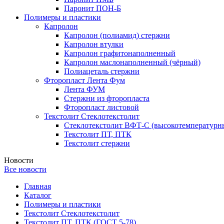
Паронит ПОН-Б
Полимеры и пластики
Капролон
Капролон (полиамид) стержни
Капролон втулки
Капролон графитонаполненный
Капролон маслонаполненный (чёрный)
Полиацеталь стержни
Фторопласт Лента Фум
Лента ФУМ
Стержни из фторопласта
Фторопласт листовой
Текстолит Стеклотекстолит
Стеклотекстолит ВФТ-С (высокотемпературн
Текстолит ПТ, ПТК
Текстолит стержни
Новости
Все новости
Главная
Каталог
Полимеры и пластики
Текстолит Стеклотекстолит
Текстолит ПТ, ПТК (ГОСТ 5-78)