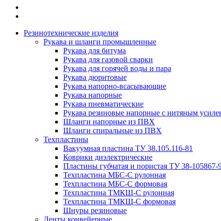
Резинотехнические изделия
Рукава и шланги промышленные
Рукава для битума
Рукава для газовой сварки
Рукава для горячей воды и пара
Рукава дюритовые
Рукава напорно-всасывающие
Рукава напорные
Рукава пневматические
Рукава резиновые напорные с нитяным усиле
Шланги напорные из ПВХ
Шланги спиральные из ПВХ
Техпластины
Вакуумная пластина ТУ 38.105.116-81
Коврики диэлектрические
Пластины губчатая и пористая ТУ 38-105867-
Техпластина МБС-С рулонная
Техпластина МБС-С формовая
Техпластина ТМКЩ-С рулонная
Техпластина ТМКЩ-С формовая
Шнуры резиновые
Ленты конвейерные