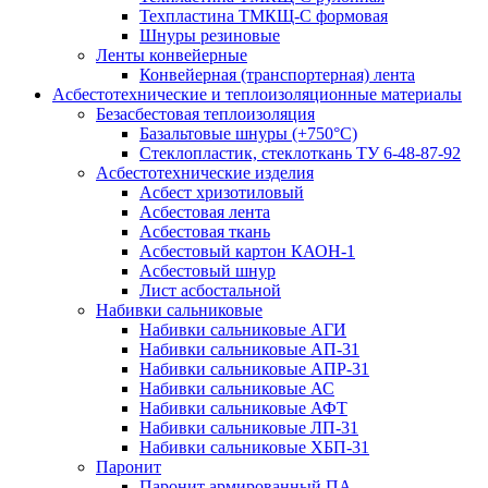
Техпластина ТМКЩ-С формовая
Шнуры резиновые
Ленты конвейерные
Конвейерная (транспортерная) лента
Асбестотехнические и теплоизоляционные материалы
Безасбестовая теплоизоляция
Базальтовые шнуры (+750°С)
Стеклопластик, стеклоткань ТУ 6-48-87-92
Асбестотехнические изделия
Асбест хризотиловый
Асбестовая лента
Асбестовая ткань
Асбестовый картон КАОН-1
Асбестовый шнур
Лист асбостальной
Набивки сальниковые
Набивки сальниковые АГИ
Набивки сальниковые АП-31
Набивки сальниковые АПР-31
Набивки сальниковые АС
Набивки сальниковые АФТ
Набивки сальниковые ЛП-31
Набивки сальниковые ХБП-31
Паронит
Паронит армированный ПА