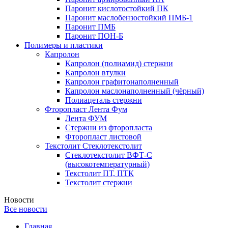
Паронит кислотостойкий ПК
Паронит маслобензостойкий ПМБ-1
Паронит ПМБ
Паронит ПОН-Б
Полимеры и пластики
Капролон
Капролон (полиамид) стержни
Капролон втулки
Капролон графитонаполненный
Капролон маслонаполненный (чёрный)
Полиацеталь стержни
Фторопласт Лента Фум
Лента ФУМ
Стержни из фторопласта
Фторопласт листовой
Текстолит Стеклотекстолит
Стеклотекстолит ВФТ-С
(высокотемпературный)
Текстолит ПТ, ПТК
Текстолит стержни
Новости
Все новости
Главная