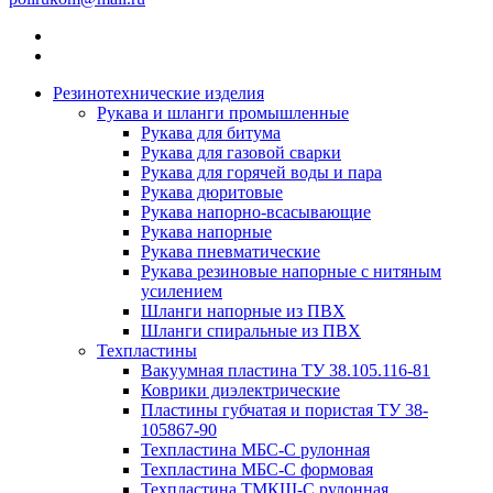
Резинотехнические изделия
Рукава и шланги промышленные
Рукава для битума
Рукава для газовой сварки
Рукава для горячей воды и пара
Рукава дюритовые
Рукава напорно-всасывающие
Рукава напорные
Рукава пневматические
Рукава резиновые напорные с нитяным
усилением
Шланги напорные из ПВХ
Шланги спиральные из ПВХ
Техпластины
Вакуумная пластина ТУ 38.105.116-81
Коврики диэлектрические
Пластины губчатая и пористая ТУ 38-
105867-90
Техпластина МБС-С рулонная
Техпластина МБС-С формовая
Техпластина ТМКЩ-С рулонная