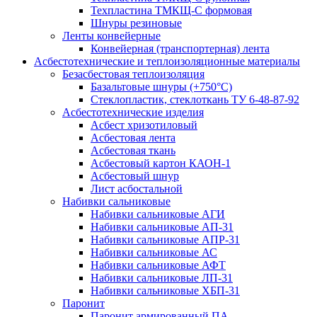
Техпластина ТМКЩ-С формовая
Шнуры резиновые
Ленты конвейерные
Конвейерная (транспортерная) лента
Асбестотехнические и теплоизоляционные материалы
Безасбестовая теплоизоляция
Базальтовые шнуры (+750°С)
Стеклопластик, стеклоткань ТУ 6-48-87-92
Асбестотехнические изделия
Асбест хризотиловый
Асбестовая лента
Асбестовая ткань
Асбестовый картон КАОН-1
Асбестовый шнур
Лист асбостальной
Набивки сальниковые
Набивки сальниковые АГИ
Набивки сальниковые АП-31
Набивки сальниковые АПР-31
Набивки сальниковые АС
Набивки сальниковые АФТ
Набивки сальниковые ЛП-31
Набивки сальниковые ХБП-31
Паронит
Паронит армированный ПА