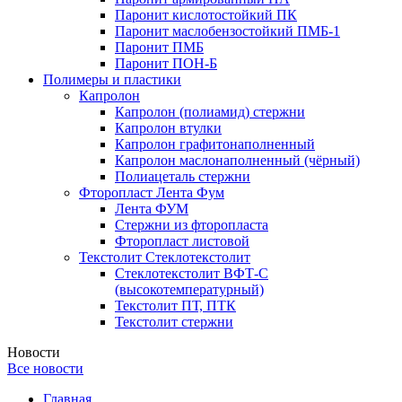
Паронит кислотостойкий ПК
Паронит маслобензостойкий ПМБ-1
Паронит ПМБ
Паронит ПОН-Б
Полимеры и пластики
Капролон
Капролон (полиамид) стержни
Капролон втулки
Капролон графитонаполненный
Капролон маслонаполненный (чёрный)
Полиацеталь стержни
Фторопласт Лента Фум
Лента ФУМ
Стержни из фторопласта
Фторопласт листовой
Текстолит Стеклотекстолит
Стеклотекстолит ВФТ-С
(высокотемпературный)
Текстолит ПТ, ПТК
Текстолит стержни
Новости
Все новости
Главная