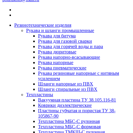
Резинотехнические изделия
Рукава и шланги промышленные
Рукава для битума
Рукава для газовой сварки
Рукава для горячей воды и пара
Рукава дюритовые
Рукава напорно-всасывающие
Рукава напорные
Рукава пневматические
Рукава резиновые напорные с нитяным
усилением
Шланги напорные из ПВХ
Шланги спиральные из ПВХ
Техпластины
Вакуумная пластина ТУ 38.105.116-81
Коврики диэлектрические
Пластины губчатая и пористая ТУ 38-
105867-90
Техпластина МБС-С рулонная
Техпластина МБС-С формовая
Техпластина ТМКЩ-С рулонная