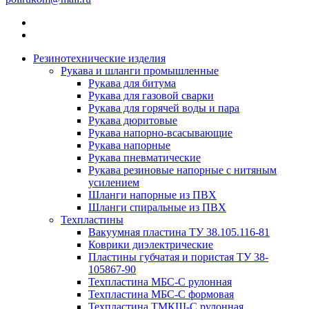
Резинотехнические изделия
Рукава и шланги промышленные
Рукава для битума
Рукава для газовой сварки
Рукава для горячей воды и пара
Рукава дюритовые
Рукава напорно-всасывающие
Рукава напорные
Рукава пневматические
Рукава резиновые напорные с нитяным
усилением
Шланги напорные из ПВХ
Шланги спиральные из ПВХ
Техпластины
Вакуумная пластина ТУ 38.105.116-81
Коврики диэлектрические
Пластины губчатая и пористая ТУ 38-
105867-90
Техпластина МБС-С рулонная
Техпластина МБС-С формовая
Техпластина ТМКЩ-С рулонная