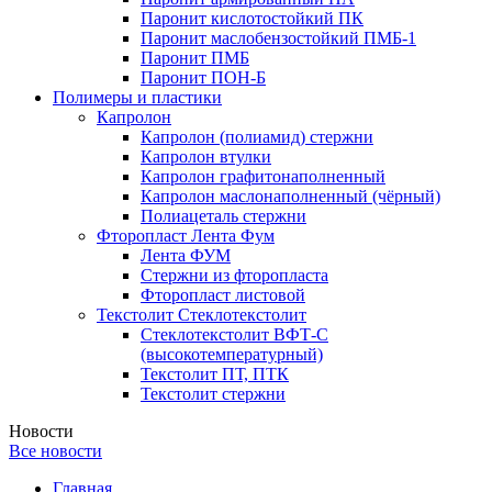
Паронит кислотостойкий ПК
Паронит маслобензостойкий ПМБ-1
Паронит ПМБ
Паронит ПОН-Б
Полимеры и пластики
Капролон
Капролон (полиамид) стержни
Капролон втулки
Капролон графитонаполненный
Капролон маслонаполненный (чёрный)
Полиацеталь стержни
Фторопласт Лента Фум
Лента ФУМ
Стержни из фторопласта
Фторопласт листовой
Текстолит Стеклотекстолит
Стеклотекстолит ВФТ-С
(высокотемпературный)
Текстолит ПТ, ПТК
Текстолит стержни
Новости
Все новости
Главная