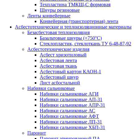
Техпластина ТМКЩ-С формовая
Шнуры резиновые
Ленты конвейерные
Конвейерная (транспортерная) лента
Асбестотехнические и теплоизоляционные материалы
Безасбестовая теплоизоляция
Базальтовые шнуры (+750°С)
Стеклопластик, стеклоткань ТУ 6-48-87-92
Асбестотехнические изделия
Асбест хризотиловый
Асбестовая лента
Асбестовая ткань
Асбестовый картон КАОН-1
Асбестовый шнур
Лист асбостальной
Набивки сальниковые
Набивки сальниковые АГИ
Набивки сальниковые АП-31
Набивки сальниковые АПР-31
Набивки сальниковые АС
Набивки сальниковые АФТ
Набивки сальниковые ЛП-31
Набивки сальниковые ХБП-31
Паронит
Паронит армированный ПА