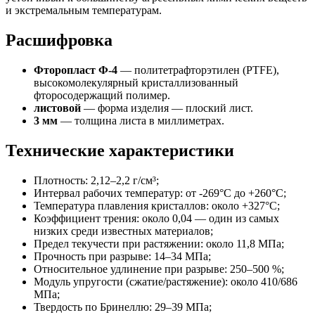
и экстремальным температурам.
Расшифровка
Фторопласт Ф-4
— политетрафторэтилен (PTFE),
высокомолекулярный кристаллизованный
фторосодержащий полимер.
листовой
— форма изделия — плоский лист.
3 мм
— толщина листа в миллиметрах.
Технические характеристики
Плотность: 2,12–2,2 г/см³;
Интервал рабочих температур: от -269°C до +260°C;
Температура плавления кристаллов: около +327°C;
Коэффициент трения: около 0,04 — один из самых
низких среди известных материалов;
Предел текучести при растяжении: около 11,8 МПа;
Прочность при разрыве: 14–34 МПа;
Относительное удлинение при разрыве: 250–500 %;
Модуль упругости (сжатие/растяжение): около 410/686
МПа;
Твердость по Бринеллю: 29–39 МПа;