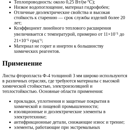
Теплопроводность: около 0,25 Вт/(м·°C);
Низкое водопоглощение, материал гидрофобен;
Отличные диэлектрические свойства и высокая
стойкость к старению — срок службы изделий более 20
лет;
Коэффициент линейного теплового расширения
увеличивается с температурой, примерно от 11×10⁻⁵ до
21×10⁻⁵ град⁻¹;
Материал не горит и инертен к большинству
химических реагентов.
Применение
Листы фторопласта Ф-4 толщиной 3 мм широко используются
в различных отраслях, где требуются материалы с высокой
химической стойкостью, электроизоляцией и
теплостойкостью. Основные области применения:
прокладки, уплотнения и защитные покрытия в
химической и пищевой промышленности;
изоляционные и диэлектрические элементы в
электротехнике;
антифрикционные детали, снижающие износ и трение;
элементы, работающие при экстремальных