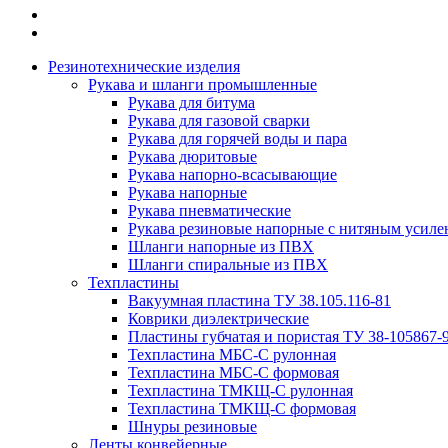
Резинотехнические изделия
Рукава и шланги промышленные
Рукава для битума
Рукава для газовой сварки
Рукава для горячей воды и пара
Рукава дюритовые
Рукава напорно-всасывающие
Рукава напорные
Рукава пневматические
Рукава резиновые напорные с нитяным усиле
Шланги напорные из ПВХ
Шланги спиральные из ПВХ
Техпластины
Вакуумная пластина ТУ 38.105.116-81
Коврики диэлектрические
Пластины губчатая и пористая ТУ 38-105867-
Техпластина МБС-С рулонная
Техпластина МБС-С формовая
Техпластина ТМКЩ-С рулонная
Техпластина ТМКЩ-С формовая
Шнуры резиновые
Ленты конвейерные