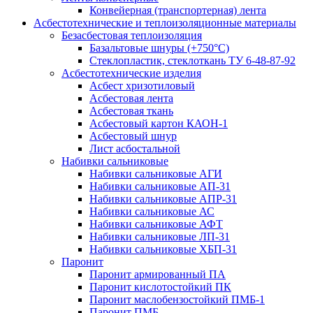
Конвейерная (транспортерная) лента
Асбестотехнические и теплоизоляционные материалы
Безасбестовая теплоизоляция
Базальтовые шнуры (+750°С)
Стеклопластик, стеклоткань ТУ 6-48-87-92
Асбестотехнические изделия
Асбест хризотиловый
Асбестовая лента
Асбестовая ткань
Асбестовый картон КАОН-1
Асбестовый шнур
Лист асбостальной
Набивки сальниковые
Набивки сальниковые АГИ
Набивки сальниковые АП-31
Набивки сальниковые АПР-31
Набивки сальниковые АС
Набивки сальниковые АФТ
Набивки сальниковые ЛП-31
Набивки сальниковые ХБП-31
Паронит
Паронит армированный ПА
Паронит кислотостойкий ПК
Паронит маслобензостойкий ПМБ-1
Паронит ПМБ