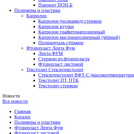
Паронит ПОН-Б
Полимеры и пластики
Капролон
Капролон (полиамид) стержни
Капролон втулки
Капролон графитонаполненный
Капролон маслонаполненный (чёрный)
Полиацеталь стержни
Фторопласт Лента Фум
Лента ФУМ
Стержни из фторопласта
Фторопласт листовой
Текстолит Стеклотекстолит
Стеклотекстолит ВФТ-С (высокотемпературн
Текстолит ПТ, ПТК
Текстолит стержни
Новости
Все новости
Главная
Каталог
Полимеры и пластики
Фторопласт Лента Фум
Фторопласт листовой