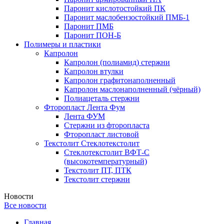
Паронит кислотостойкий ПК
Паронит маслобензостойкий ПМБ-1
Паронит ПМБ
Паронит ПОН-Б
Полимеры и пластики
Капролон
Капролон (полиамид) стержни
Капролон втулки
Капролон графитонаполненный
Капролон маслонаполненный (чёрный)
Полиацеталь стержни
Фторопласт Лента Фум
Лента ФУМ
Стержни из фторопласта
Фторопласт листовой
Текстолит Стеклотекстолит
Стеклотекстолит ВФТ-С
(высокотемпературный)
Текстолит ПТ, ПТК
Текстолит стержни
Новости
Все новости
Главная