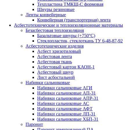
Техпластина ТМКЩ-С формовая
Шнуры резиновые
Ленты конвейерные
Конвейерная (транспортерная) лента
Асбестотехнические и теплоизоляционные материалы
Безасбестовая теплоизоляция
Базальтовые шнуры (+750°С)
Стеклопластик, стеклоткань ТУ 6-48-87-92
Асбестотехнические изделия
Асбест хризотиловый
Асбестовая лента
Асбестовая ткань
Асбестовый картон КАОН-1
Асбестовый шнур
Лист асбостальной
Набивки сальниковые
Набивки сальниковые АГИ
Набивки сальниковые АП-31
Набивки сальниковые АПР-31
Набивки сальниковые АС
Набивки сальниковые АФТ
Набивки сальниковые ЛП-31
Набивки сальниковые ХБП-31
Паронит
Паронит армированный ПА