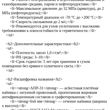
газообразными средами, паром и нефтепродуктами;</li>
<li>Максимальное давление до 32 МПа (арматура), до 2
МПа (нефтепродукты);</li>
<li>Температурный диапазон от -70 °C до +200 °C;</li>
<li>Скорость скольжения до 2 м/с;</li>
<li>Рекомендуется для узлов уплотнения с высокими
требованиями к износостойкости и герметичности.</li>
</ul>
<h2>Дополнительные характеристики</h2>
<ul>
<li>Плотность: около 1,0 г/см³;</li>
<li>РН среды: 3–10;</li>
<li>Срок годности: 5 лет при хранении в сухом
помещении без прямого солнечного света.</li>
</ul>
<h2>Расшифровка названия</h2>
<ul>
<li><strong>АПР-31</strong> — асбестовая плетёная
набивка с латунной проволокой, пропитанная жировым
антифрикционным составом и графитированная;</li>
<li><strong>6х6 мм</strong> — сечение набивки (ширина
х высота);</li>