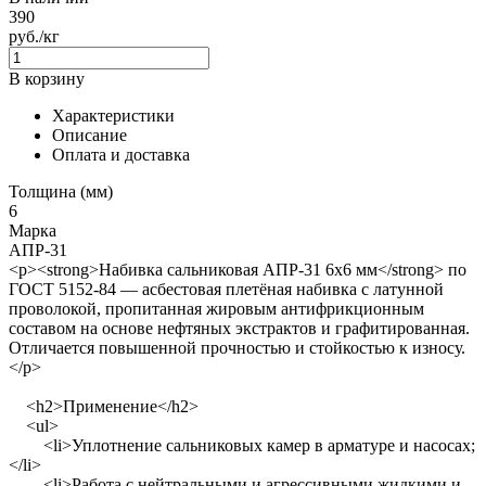
390
руб./кг
В корзину
Характеристики
Описание
Оплата и доставка
Толщина (мм)
6
Марка
АПР-31
<p><strong>Набивка сальниковая АПР-31 6х6 мм</strong> по
ГОСТ 5152-84 — асбестовая плетёная набивка с латунной
проволокой, пропитанная жировым антифрикционным
составом на основе нефтяных экстрактов и графитированная.
Отличается повышенной прочностью и стойкостью к износу.
</p>
<h2>Применение</h2>
<ul>
<li>Уплотнение сальниковых камер в арматуре и насосах;
</li>
<li>Работа с нейтральными и агрессивными жидкими и