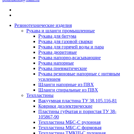
Резинотехнические изделия
Рукава и шланги промышленные
Рукава для битума
Рукава для газовой сварки
Рукава для горячей воды и пара
Рукава дюритовые
Рукава напорно-всасывающие
Рукава напорные
Рукава пневматические
Рукава резиновые напорные с нитяным
усилением
Шланги напорные из ПВХ
Шланги спиральные из ПВХ
Техпластины
Вакуумная пластина ТУ 38.105.116-81
Коврики диэлектрические
Пластины губчатая и пористая ТУ 38-
105867-90
Техпластина МБС-С рулонная
Техпластина МБС-С формовая
Техпластина ТМКЩ-С рулонная