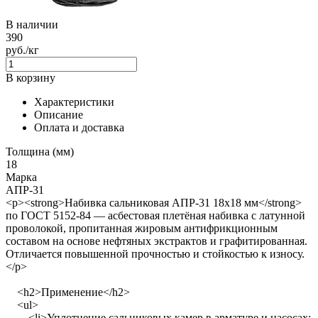
В наличии
390
руб./кг
В корзину
Характеристики
Описание
Оплата и доставка
Толщина (мм)
18
Марка
АПР-31
<p><strong>Набивка сальниковая АПР-31 18х18 мм</strong>
по ГОСТ 5152-84 — асбестовая плетёная набивка с латунной
проволокой, пропитанная жировым антифрикционным
составом на основе нефтяных экстрактов и графитированная.
Отличается повышенной прочностью и стойкостью к износу.
</p>
<h2>Применение</h2>
<ul>
<li>Уплотнение сальниковых камер в арматуре и насосах;