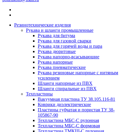
Резинотехнические изделия
Рукава и шланги промышленные
Рукава для битума
Рукава для газовой сварки
Рукава для горячей воды и пара
Рукава дюритовые
Рукава напорно-всасывающие
Рукава напорные
Рукава пневматические
Рукава резиновые напорные с нитяным
усилением
Шланги напорные из ПВХ
Шланги спиральные из ПВХ
Техпластины
Вакуумная пластина ТУ 38.105.116-81
Коврики диэлектрические
Пластины губчатая и пористая ТУ 38-
105867-90
Техпластина МБС-С рулонная
Техпластина МБС-С формовая
Техпластина ТМКЩ-С рулонная