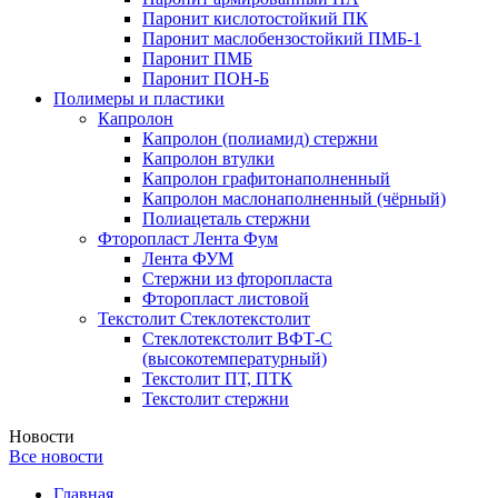
Паронит кислотостойкий ПК
Паронит маслобензостойкий ПМБ-1
Паронит ПМБ
Паронит ПОН-Б
Полимеры и пластики
Капролон
Капролон (полиамид) стержни
Капролон втулки
Капролон графитонаполненный
Капролон маслонаполненный (чёрный)
Полиацеталь стержни
Фторопласт Лента Фум
Лента ФУМ
Стержни из фторопласта
Фторопласт листовой
Текстолит Стеклотекстолит
Стеклотекстолит ВФТ-С
(высокотемпературный)
Текстолит ПТ, ПТК
Текстолит стержни
Новости
Все новости
Главная