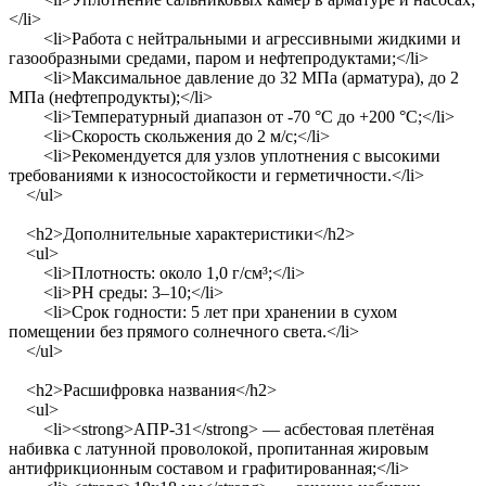
</li>
<li>Работа с нейтральными и агрессивными жидкими и
газообразными средами, паром и нефтепродуктами;</li>
<li>Максимальное давление до 32 МПа (арматура), до 2
МПа (нефтепродукты);</li>
<li>Температурный диапазон от -70 °C до +200 °C;</li>
<li>Скорость скольжения до 2 м/с;</li>
<li>Рекомендуется для узлов уплотнения с высокими
требованиями к износостойкости и герметичности.</li>
</ul>
<h2>Дополнительные характеристики</h2>
<ul>
<li>Плотность: около 1,0 г/см³;</li>
<li>РН среды: 3–10;</li>
<li>Срок годности: 5 лет при хранении в сухом
помещении без прямого солнечного света.</li>
</ul>
<h2>Расшифровка названия</h2>
<ul>
<li><strong>АПР-31</strong> — асбестовая плетёная
набивка с латунной проволокой, пропитанная жировым
антифрикционным составом и графитированная;</li>