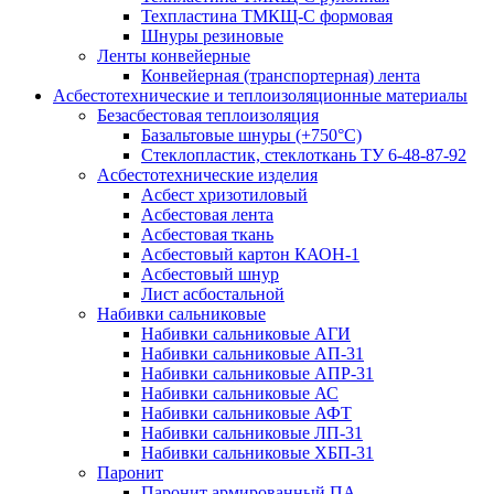
Техпластина ТМКЩ-С формовая
Шнуры резиновые
Ленты конвейерные
Конвейерная (транспортерная) лента
Асбестотехнические и теплоизоляционные материалы
Безасбестовая теплоизоляция
Базальтовые шнуры (+750°С)
Стеклопластик, стеклоткань ТУ 6-48-87-92
Асбестотехнические изделия
Асбест хризотиловый
Асбестовая лента
Асбестовая ткань
Асбестовый картон КАОН-1
Асбестовый шнур
Лист асбостальной
Набивки сальниковые
Набивки сальниковые АГИ
Набивки сальниковые АП-31
Набивки сальниковые АПР-31
Набивки сальниковые АС
Набивки сальниковые АФТ
Набивки сальниковые ЛП-31
Набивки сальниковые ХБП-31
Паронит
Паронит армированный ПА